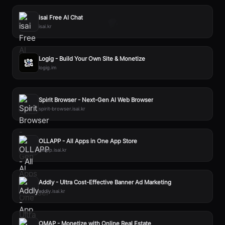
isai Free AI Chat
isai.kr
Logig - Build Your Own Site & Monetize
logig.im
Spirit Browser - Next-Gen AI Web Browser
spirit-browser.isai.kr
OLLAPP - All Apps in One App Store
ollapp.isai.kr
Addly - Ultra Cost-Effective Banner Ad Marketing
addly.isai.kr
OMAP - Monetize with Online Real Estate