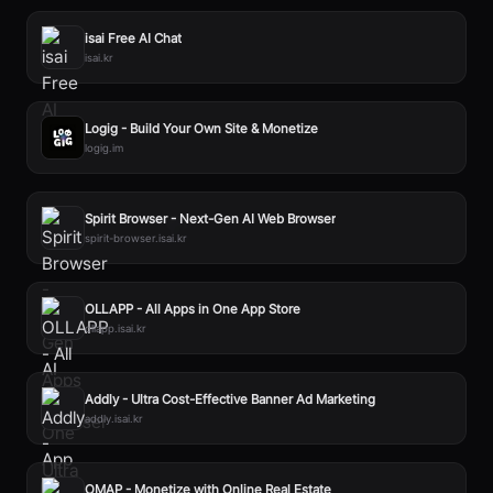
isai Free AI Chat
isai.kr
Logig - Build Your Own Site & Monetize
logig.im
Spirit Browser - Next-Gen AI Web Browser
spirit-browser.isai.kr
OLLAPP - All Apps in One App Store
ollapp.isai.kr
Addly - Ultra Cost-Effective Banner Ad Marketing
addly.isai.kr
OMAP - Monetize with Online Real Estate